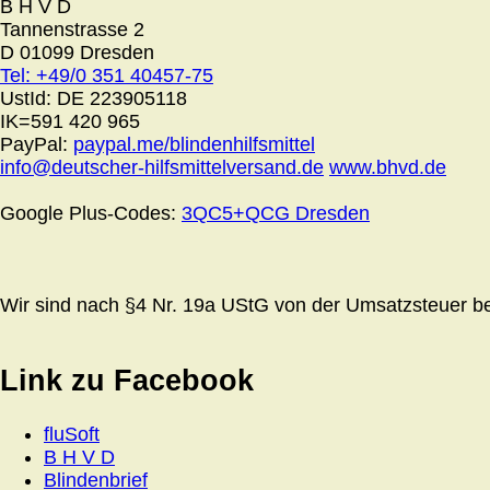
B H V D
Tannenstrasse 2
D 01099 Dresden
Tel: +49/0 351 40457-75
UstId:
DE 223905118
IK=591 420 965
PayPal:
paypal.me/blindenhilfsmittel
info@deutscher-hilfsmittelversand.de
www.bhvd.de
Google Plus-Codes:
3QC5+QCG Dresden
Wir sind nach §4 Nr. 19a UStG von der Umsatzsteuer bef
Link zu Facebook
fluSoft
B H V D
Blindenbrief