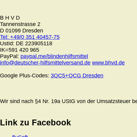
B H V D
Tannenstrasse 2
D 01099 Dresden
Tel: +49/0 351 40457-75
UstId:
DE 223905118
IK=591 420 965
PayPal:
paypal.me/blindenhilfsmittel
info@deutscher-hilfsmittelversand.de
www.bhvd.de
Google Plus-Codes:
3QC5+QCG Dresden
Wir sind nach §4 Nr. 19a UStG von der Umsatzsteuer bef
Link zu Facebook