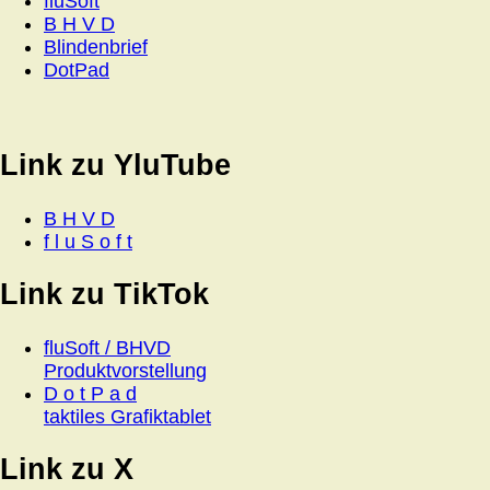
fluSoft
B H V D
Blindenbrief
DotPad
Link zu YluTube
B H V D
f l u S o f t
Link zu TikTok
fluSoft / BHVD
Produktvorstellung
D o t P a d
taktiles Grafiktablet
Link zu X