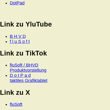
DotPad
Link zu YluTube
B H V D
f l u S o f t
Link zu TikTok
fluSoft / BHVD
Produktvorstellung
D o t P a d
taktiles Grafiktablet
Link zu X
fluSoft