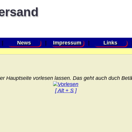
versand
|
News
|
Impressum
|
Links
er Hauptseite vorlesen lassen. Das geht auch duch Betät
[ Alt + S ]