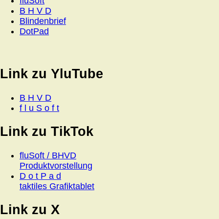
fluSoft
B H V D
Blindenbrief
DotPad
Link zu YluTube
B H V D
f l u S o f t
Link zu TikTok
fluSoft / BHVD
Produktvorstellung
D o t P a d
taktiles Grafiktablet
Link zu X