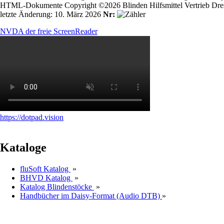
HTML-Dokumente Copyright ©2026 Blinden Hilfsmittel Vertrieb Dre
letzte Änderung: 10. März 2026
Nr:
NVDA der freie ScreenReader
https://dotpad.vision
Kataloge
fluSoft Katalog
»
BHVD Katalog
»
Katalog Blindenstöcke
»
Handbücher im Daisy-Format (Audio DTB)
»