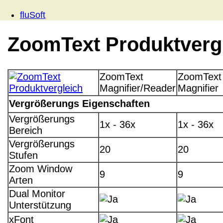
fluSoft
ZoomText Produktverg
ZoomText
ZoomText
Magnifier/Reader
Magnifier
Vergrößerungs Eigenschaften
Vergrößerungs
1x - 36x
1x - 36x
Bereich
Vergrößerungs
20
20
Stufen
Zoom Window
9
9
Arten
Dual Monitor
Unterstützung
xFont