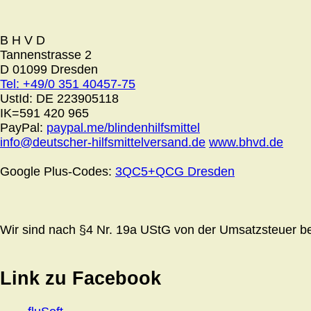
B H V D
Tannenstrasse 2
D 01099 Dresden
Tel: +49/0 351 40457-75
UstId:
DE 223905118
IK=591 420 965
PayPal:
paypal.me/blindenhilfsmittel
info@deutscher-hilfsmittelversand.de
www.bhvd.de
Google Plus-Codes:
3QC5+QCG Dresden
Wir sind nach §4 Nr. 19a UStG von der Umsatzsteuer bef
Link zu Facebook