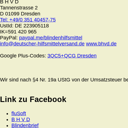
B H V D
Tannenstrasse 2
D 01099 Dresden
Tel: +49/0 351 40457-75
UstId:
DE 223905118
IK=591 420 965
PayPal:
paypal.me/blindenhilfsmittel
info@deutscher-hilfsmittelversand.de
www.bhvd.de
Google Plus-Codes:
3QC5+QCG Dresden
Wir sind nach §4 Nr. 19a UStG von der Umsatzsteuer bef
Link zu Facebook
fluSoft
B H V D
Blindenbrief