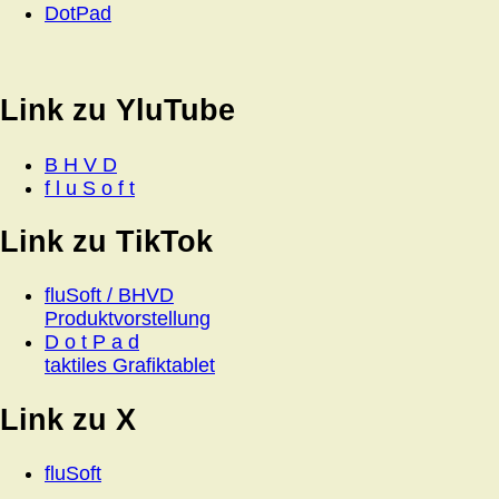
DotPad
Link zu YluTube
B H V D
f l u S o f t
Link zu TikTok
fluSoft / BHVD
Produktvorstellung
D o t P a d
taktiles Grafiktablet
Link zu X
fluSoft