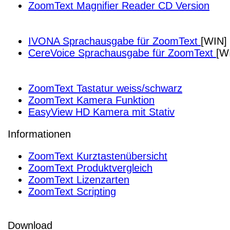
ZoomText Magnifier Reader CD Version
IVONA Sprachausgabe für ZoomText
[WIN]
CereVoice Sprachausgabe für ZoomText
[W
ZoomText Tastatur weiss/schwarz
ZoomText Kamera Funktion
EasyView HD Kamera mit Stativ
Informationen
ZoomText Kurztastenübersicht
ZoomText Produktvergleich
ZoomText Lizenzarten
ZoomText Scripting
Download