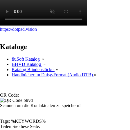
https://dotpad.vision
Kataloge
fluSoft Katalog
»
BHVD Katalog
»
Katalog Blindenstöcke
»
Handbücher im Daisy-Format (Audio DTB)
»
QR Code:
Scannen um die Kontaktdaten zu speichern!
Tags: %KEYWORDS%
Teilen Sie diese Seite: