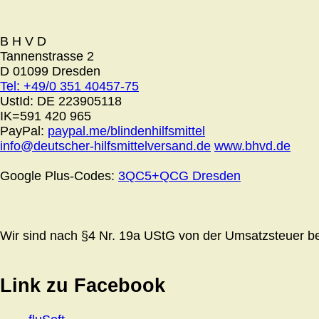
B H V D
Tannenstrasse 2
D 01099 Dresden
Tel: +49/0 351 40457-75
UstId:
DE 223905118
IK=591 420 965
PayPal:
paypal.me/blindenhilfsmittel
info@deutscher-hilfsmittelversand.de
www.bhvd.de
Google Plus-Codes:
3QC5+QCG Dresden
Wir sind nach §4 Nr. 19a UStG von der Umsatzsteuer bef
Link zu Facebook