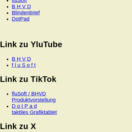
fluSoft
B H V D
Blindenbrief
DotPad
Link zu YluTube
B H V D
f l u S o f t
Link zu TikTok
fluSoft / BHVD
Produktvorstellung
D o t P a d
taktiles Grafiktablet
Link zu X