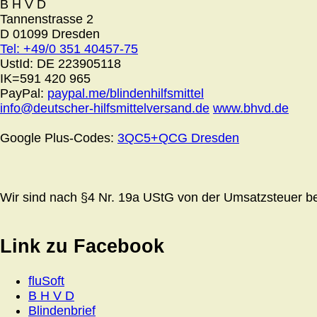
B H V D
Tannenstrasse 2
D 01099 Dresden
Tel: +49/0 351 40457-75
UstId:
DE 223905118
IK=591 420 965
PayPal:
paypal.me/blindenhilfsmittel
info@deutscher-hilfsmittelversand.de
www.bhvd.de
Google Plus-Codes:
3QC5+QCG Dresden
Wir sind nach §4 Nr. 19a UStG von der Umsatzsteuer bef
Link zu Facebook
fluSoft
B H V D
Blindenbrief