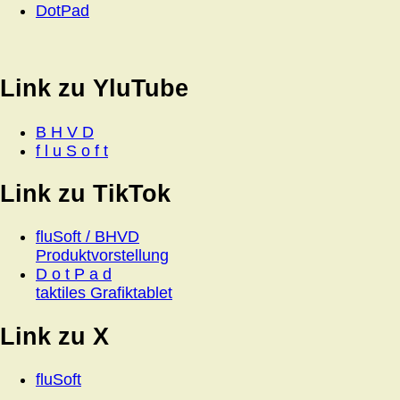
DotPad
Link zu YluTube
B H V D
f l u S o f t
Link zu TikTok
fluSoft / BHVD
Produktvorstellung
D o t P a d
taktiles Grafiktablet
Link zu X
fluSoft