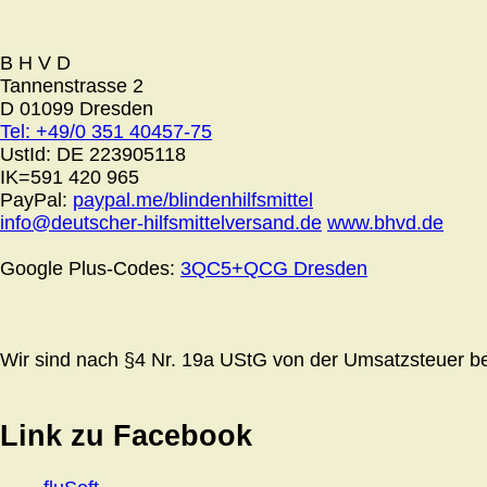
B H V D
Tannenstrasse 2
D 01099 Dresden
Tel: +49/0 351 40457-75
UstId:
DE 223905118
IK=591 420 965
PayPal:
paypal.me/blindenhilfsmittel
info@deutscher-hilfsmittelversand.de
www.bhvd.de
Google Plus-Codes:
3QC5+QCG Dresden
Wir sind nach §4 Nr. 19a UStG von der Umsatzsteuer bef
Link zu Facebook