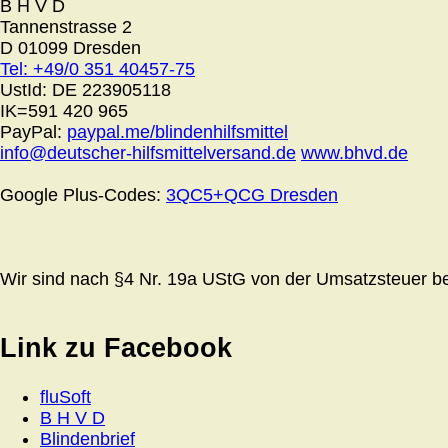
B H V D
Tannenstrasse 2
D 01099 Dresden
Tel: +49/0 351 40457-75
UstId:
DE 223905118
IK=591 420 965
PayPal:
paypal.me/blindenhilfsmittel
info@deutscher-hilfsmittelversand.de
www.bhvd.de
Google Plus-Codes:
3QC5+QCG Dresden
Wir sind nach §4 Nr. 19a UStG von der Umsatzsteuer bef
Link zu Facebook
fluSoft
B H V D
Blindenbrief