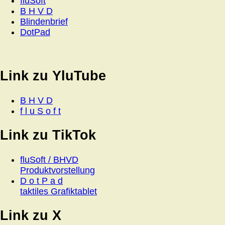
fluSoft
B H V D
Blindenbrief
DotPad
Link zu YluTube
B H V D
f l u S o f t
Link zu TikTok
fluSoft / BHVD
Produktvorstellung
D o t P a d
taktiles Grafiktablet
Link zu X