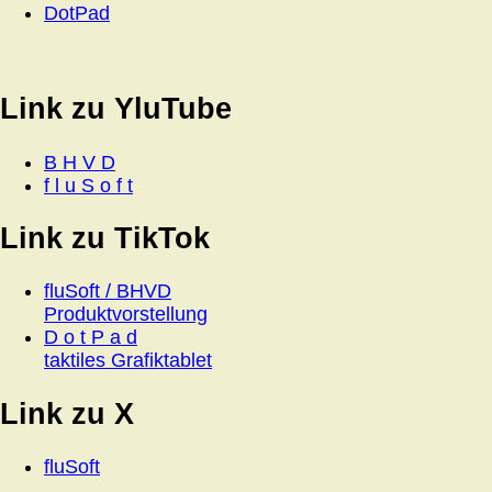
DotPad
Link zu YluTube
B H V D
f l u S o f t
Link zu TikTok
fluSoft / BHVD
Produktvorstellung
D o t P a d
taktiles Grafiktablet
Link zu X
fluSoft