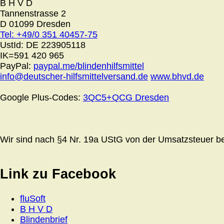
B H V D
Tannenstrasse 2
D 01099 Dresden
Tel: +49/0 351 40457-75
UstId:
DE 223905118
IK=591 420 965
PayPal:
paypal.me/blindenhilfsmittel
info@deutscher-hilfsmittelversand.de
www.bhvd.de
Google Plus-Codes:
3QC5+QCG Dresden
Wir sind nach §4 Nr. 19a UStG von der Umsatzsteuer bef
Link zu Facebook
fluSoft
B H V D
Blindenbrief