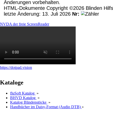
Änderungen vorbehalten.
HTML-Dokumente Copyright ©2026 Blinden Hilfsm
letzte Änderung: 13. Juli 2026
Nr:
NVDA der freie ScreenReader
https://dotpad.vision
Kataloge
fluSoft Katalog
»
BHVD Katalog
»
Katalog Blindenstöcke
»
Handbücher im Daisy-Format (Audio DTB)
»