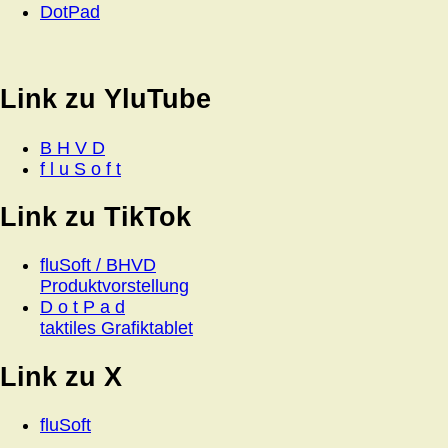
DotPad
Link zu YluTube
B H V D
f l u S o f t
Link zu TikTok
fluSoft / BHVD
Produktvorstellung
D o t P a d
taktiles Grafiktablet
Link zu X
fluSoft