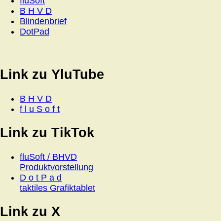
fluSoft
B H V D
Blindenbrief
DotPad
Link zu YluTube
B H V D
f l u S o f t
Link zu TikTok
fluSoft / BHVD
Produktvorstellung
D o t P a d
taktiles Grafiktablet
Link zu X