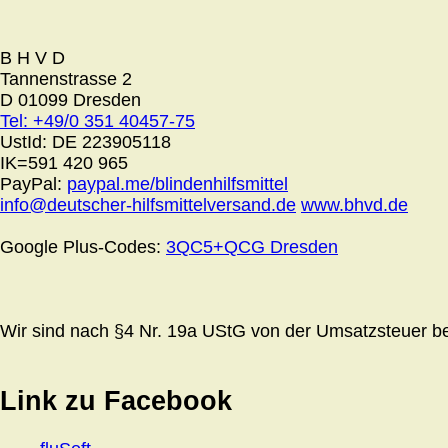
B H V D
Tannenstrasse 2
D 01099 Dresden
Tel: +49/0 351 40457-75
UstId:
DE 223905118
IK=591 420 965
PayPal:
paypal.me/blindenhilfsmittel
info@deutscher-hilfsmittelversand.de
www.bhvd.de
Google Plus-Codes:
3QC5+QCG Dresden
Wir sind nach §4 Nr. 19a UStG von der Umsatzsteuer bef
Link zu Facebook