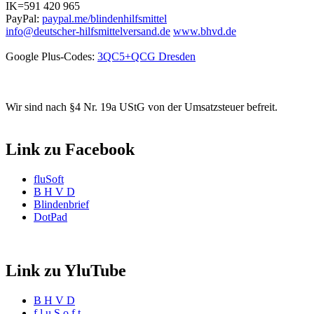
IK=591 420 965
PayPal:
paypal.me/blindenhilfsmittel
info@deutscher-hilfsmittelversand.de
www.bhvd.de
Google Plus-Codes:
3QC5+QCG Dresden
Wir sind nach §4 Nr. 19a UStG von der Umsatzsteuer befreit.
Link zu Facebook
fluSoft
B H V D
Blindenbrief
DotPad
Link zu YluTube
B H V D
f l u S o f t