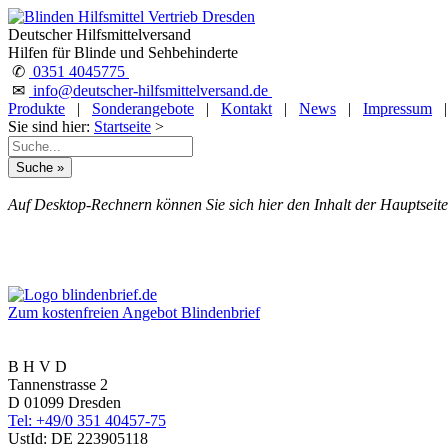
Deutscher Hilfsmittelversand
Hilfen für Blinde und Sehbehinderte
✆
0351 4045775
✉
info@deutscher-hilfsmittelversand.de
Produkte
|
Sonderangebote
|
Kontakt
|
News
|
Impressum
Sie sind hier:
Startseite
>
Auf Desktop-Rechnern können Sie sich hier den Inhalt der Hauptseite
Zum kostenfreien Angebot Blindenbrief
B H V D
Tannenstrasse 2
D 01099 Dresden
Tel: +49/0 351 40457-75
UstId:
DE 223905118