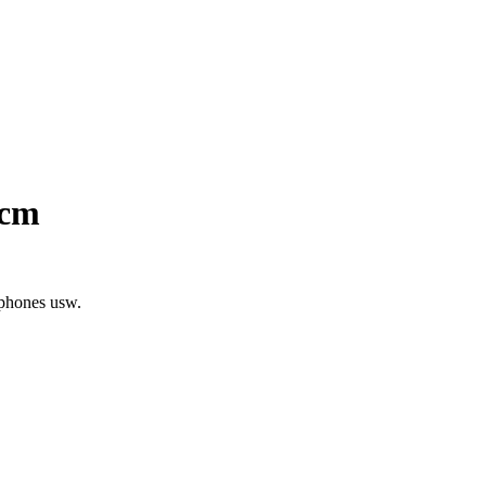
0cm
phones usw.