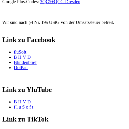
Google Plus-Codes:
3QC5+QCG Dresden
Wir sind nach §4 Nr. 19a UStG von der Umsatzsteuer befreit.
Link zu Facebook
fluSoft
B H V D
Blindenbrief
DotPad
Link zu YluTube
B H V D
f l u S o f t
Link zu TikTok