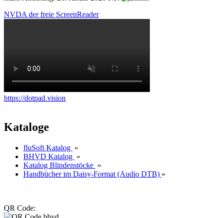
NVDA der freie ScreenReader
https://dotpad.vision
Kataloge
fluSoft Katalog
»
BHVD Katalog
»
Katalog Blindenstöcke
»
Handbücher im Daisy-Format (Audio DTB)
»
QR Code: