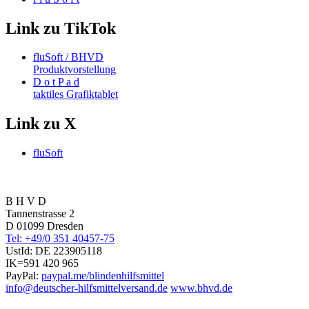
Link zu TikTok
fluSoft / BHVD
Produktvorstellung
D o t P a d
taktiles Grafiktablet
Link zu X
fluSoft
B H V D
Tannenstrasse 2
D 01099 Dresden
Tel: +49/0 351 40457-75
UstId:
DE 223905118
IK=591 420 965
PayPal:
paypal.me/blindenhilfsmittel
info@deutscher-hilfsmittelversand.de
www.bhvd.de