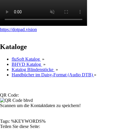
https://dotpad.vision
Kataloge
fluSoft Katalog
»
BHVD Katalog
»
Katalog Blindenstöcke
»
Handbücher im Daisy-Format (Audio DTB)
»
QR Code:
Scannen um die Kontaktdaten zu speichern!
Tags: %KEYWORDS%
Teilen Sie diese Seite: