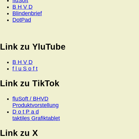
fluSoft
B H V D
Blindenbrief
DotPad
Link zu YluTube
B H V D
f l u S o f t
Link zu TikTok
fluSoft / BHVD
Produktvorstellung
D o t P a d
taktiles Grafiktablet
Link zu X