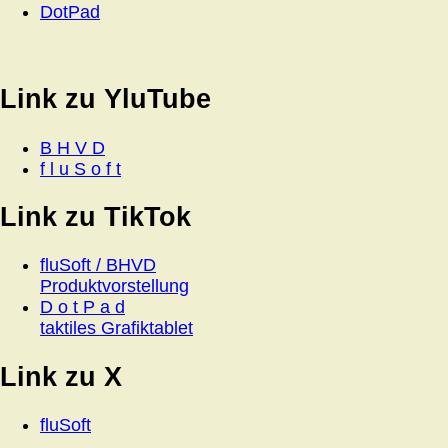
DotPad
Link zu YluTube
B H V D
f l u S o f t
Link zu TikTok
fluSoft / BHVD
Produktvorstellung
D o t P a d
taktiles Grafiktablet
Link zu X
fluSoft