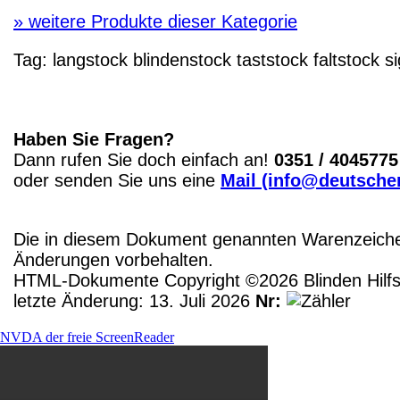
»
weitere Produkte dieser Kategorie
Tag:
langstock
blindenstock
taststock
faltstock
si
Haben Sie Fragen?
Dann rufen Sie doch einfach an!
0351 / 4045775
oder senden Sie uns eine
Mail (info@deutscher
Die in diesem Dokument genannten Warenzeichen
Änderungen vorbehalten.
HTML-Dokumente Copyright ©2026 Blinden Hilfsm
letzte Änderung: 13. Juli 2026
Nr:
NVDA der freie ScreenReader