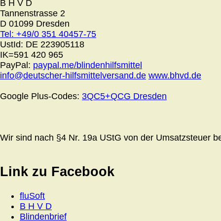
B H V D
Tannenstrasse 2
D 01099 Dresden
Tel: +49/0 351 40457-75
UstId:
DE 223905118
IK=591 420 965
PayPal:
paypal.me/blindenhilfsmittel
info@deutscher-hilfsmittelversand.de
www.bhvd.de
Google Plus-Codes:
3QC5+QCG Dresden
Wir sind nach §4 Nr. 19a UStG von der Umsatzsteuer bef
Link zu Facebook
fluSoft
B H V D
Blindenbrief