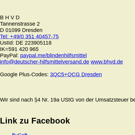
B H V D
Tannenstrasse 2
D 01099 Dresden
Tel: +49/0 351 40457-75
UstId:
DE 223905118
IK=591 420 965
PayPal:
paypal.me/blindenhilfsmittel
info@deutscher-hilfsmittelversand.de
www.bhvd.de
Google Plus-Codes:
3QC5+QCG Dresden
Wir sind nach §4 Nr. 19a UStG von der Umsatzsteuer bef
Link zu Facebook