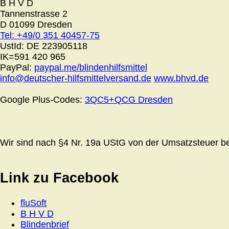
B H V D
Tannenstrasse 2
D 01099 Dresden
Tel: +49/0 351 40457-75
UstId:
DE 223905118
IK=591 420 965
PayPal:
paypal.me/blindenhilfsmittel
info@deutscher-hilfsmittelversand.de
www.bhvd.de
Google Plus-Codes:
3QC5+QCG Dresden
Wir sind nach §4 Nr. 19a UStG von der Umsatzsteuer bef
Link zu Facebook
fluSoft
B H V D
Blindenbrief