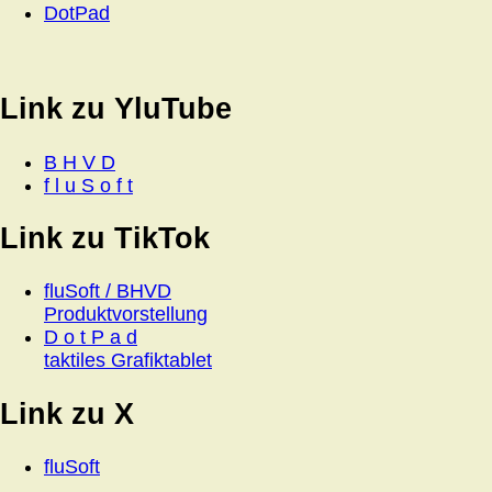
DotPad
Link zu YluTube
B H V D
f l u S o f t
Link zu TikTok
fluSoft / BHVD
Produktvorstellung
D o t P a d
taktiles Grafiktablet
Link zu X
fluSoft