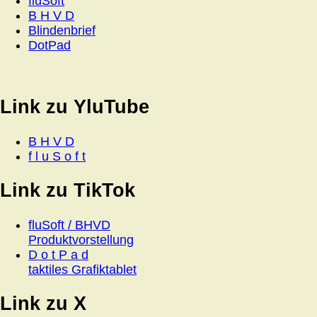
fluSoft
B H V D
Blindenbrief
DotPad
Link zu YluTube
B H V D
f l u S o f t
Link zu TikTok
fluSoft / BHVD
Produktvorstellung
D o t P a d
taktiles Grafiktablet
Link zu X