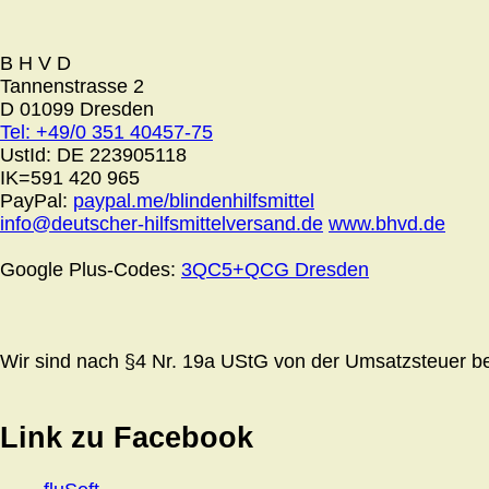
B H V D
Tannenstrasse 2
D 01099 Dresden
Tel: +49/0 351 40457-75
UstId:
DE 223905118
IK=591 420 965
PayPal:
paypal.me/blindenhilfsmittel
info@deutscher-hilfsmittelversand.de
www.bhvd.de
Google Plus-Codes:
3QC5+QCG Dresden
Wir sind nach §4 Nr. 19a UStG von der Umsatzsteuer bef
Link zu Facebook