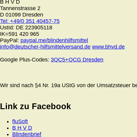
B H V D
Tannenstrasse 2
D 01099 Dresden
Tel: +49/0 351 40457-75
UstId:
DE 223905118
IK=591 420 965
PayPal:
paypal.me/blindenhilfsmittel
info@deutscher-hilfsmittelversand.de
www.bhvd.de
Google Plus-Codes:
3QC5+QCG Dresden
Wir sind nach §4 Nr. 19a UStG von der Umsatzsteuer bef
Link zu Facebook
fluSoft
B H V D
Blindenbrief