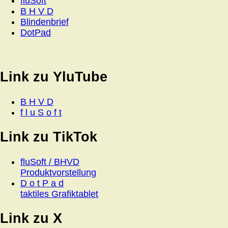
fluSoft
B H V D
Blindenbrief
DotPad
Link zu YluTube
B H V D
f l u S o f t
Link zu TikTok
fluSoft / BHVD
Produktvorstellung
D o t P a d
taktiles Grafiktablet
Link zu X