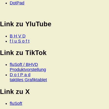
DotPad
Link zu YluTube
B H V D
f l u S o f t
Link zu TikTok
fluSoft / BHVD
Produktvorstellung
D o t P a d
taktiles Grafiktablet
Link zu X
fluSoft