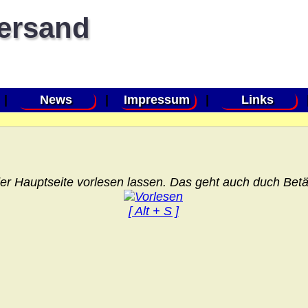
versand
|
News
|
Impressum
|
Links
er Hauptseite vorlesen lassen. Das geht auch duch Betät
[ Alt + S ]