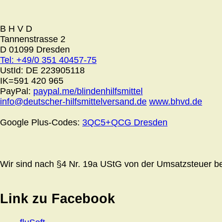
B H V D
Tannenstrasse 2
D 01099 Dresden
Tel: +49/0 351 40457-75
UstId:
DE 223905118
IK=591 420 965
PayPal:
paypal.me/blindenhilfsmittel
info@deutscher-hilfsmittelversand.de
www.bhvd.de
Google Plus-Codes:
3QC5+QCG Dresden
Wir sind nach §4 Nr. 19a UStG von der Umsatzsteuer bef
Link zu Facebook