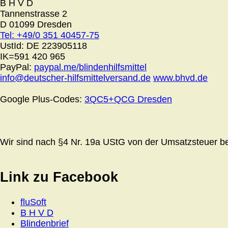
B H V D
Tannenstrasse 2
D 01099 Dresden
Tel: +49/0 351 40457-75
UstId:
DE 223905118
IK=591 420 965
PayPal:
paypal.me/blindenhilfsmittel
info@deutscher-hilfsmittelversand.de
www.bhvd.de
Google Plus-Codes:
3QC5+QCG Dresden
Wir sind nach §4 Nr. 19a UStG von der Umsatzsteuer bef
Link zu Facebook
fluSoft
B H V D
Blindenbrief