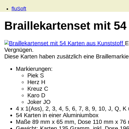
fluSoft
Braillekartenset mit 5
E
Vergnügen.
Diese Karten haben zusätzlich eine Braillemarkie
Markierungen:
Piek S
Herz H
Kreuz C
Karo D
Joker JO
4 x 1(Ass), 2, 3, 4, 5, 6, 7, 8, 9, 10, J, Q, 
54 Karten in einer Aluminiumbox
Maße 89 mm x 65 mm, Dose 110 mm x 76
Gewicht: Karten 135 Gramm, inkl. Dose 1