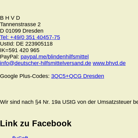
B H V D
Tannenstrasse 2
D 01099 Dresden
Tel: +49/0 351 40457-75
UstId:
DE 223905118
IK=591 420 965
PayPal:
paypal.me/blindenhilfsmittel
info@deutscher-hilfsmittelversand.de
www.bhvd.de
Google Plus-Codes:
3QC5+QCG Dresden
Wir sind nach §4 Nr. 19a UStG von der Umsatzsteuer bef
Link zu Facebook