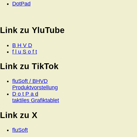
DotPad
Link zu YluTube
B H V D
f l u S o f t
Link zu TikTok
fluSoft / BHVD
Produktvorstellung
D o t P a d
taktiles Grafiktablet
Link zu X
fluSoft