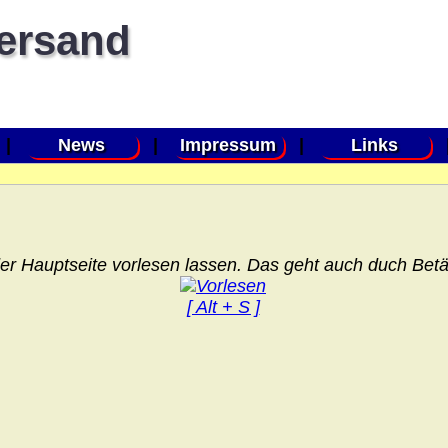
versand
|
News
|
Impressum
|
Links
er Hauptseite vorlesen lassen. Das geht auch duch Betät
[ Alt + S ]