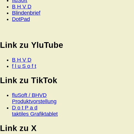
fluSoft
B H V D
Blindenbrief
DotPad
Link zu YluTube
B H V D
f l u S o f t
Link zu TikTok
fluSoft / BHVD
Produktvorstellung
D o t P a d
taktiles Grafiktablet
Link zu X