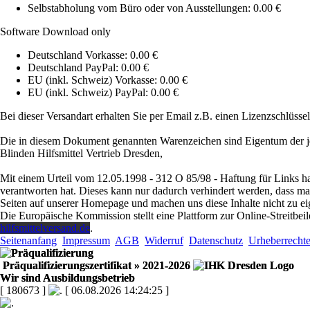
Selbstabholung vom Büro oder von Ausstellungen: 0.00 €
Software Download only
Deutschland Vorkasse: 0.00 €
Deutschland PayPal: 0.00 €
EU (inkl. Schweiz) Vorkasse: 0.00 €
EU (inkl. Schweiz) PayPal: 0.00 €
Bei dieser Versandart erhalten Sie per Email z.B. einen Lizenzschlüsse
Die in diesem Dokument genannten Warenzeichen sind Eigentum der je
Blinden Hilfsmittel Vertrieb Dresden,
Mit einem Urteil vom 12.05.1998 - 312 O 85/98 - Haftung für Links ha
verantworten hat. Dieses kann nur dadurch verhindert werden, dass man s
Seiten auf unserer Homepage und machen uns diese Inhalte nicht zu ei
Die Europäische Kommission stellt eine Plattform zur Online-Streitbeil
hilfsmittelversand.de
.
Seitenanfang
Impressum
AGB
Widerruf
Datenschutz
Urheberrecht
Präqualifizierungszertifikat
» 2021-2026
Wir sind Ausbildungsbetrieb
[ 180673 ]
[ 06.08.2026 14:24:25 ]