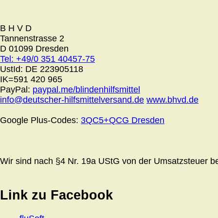
B H V D
Tannenstrasse 2
D 01099 Dresden
Tel: +49/0 351 40457-75
UstId:
DE 223905118
IK=591 420 965
PayPal:
paypal.me/blindenhilfsmittel
info@deutscher-hilfsmittelversand.de
www.bhvd.de
Google Plus-Codes:
3QC5+QCG Dresden
Wir sind nach §4 Nr. 19a UStG von der Umsatzsteuer bef
Link zu Facebook