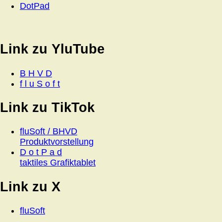
DotPad
Link zu YluTube
B H V D
f l u S o f t
Link zu TikTok
fluSoft / BHVD
Produktvorstellung
D o t P a d
taktiles Grafiktablet
Link zu X
fluSoft