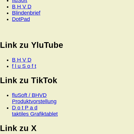
fluSoft
B H V D
Blindenbrief
DotPad
Link zu YluTube
B H V D
f l u S o f t
Link zu TikTok
fluSoft / BHVD
Produktvorstellung
D o t P a d
taktiles Grafiktablet
Link zu X