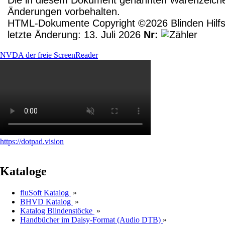
Änderungen vorbehalten.
HTML-Dokumente Copyright ©2026 Blinden Hilfsm
letzte Änderung: 13. Juli 2026
Nr:
NVDA der freie ScreenReader
https://dotpad.vision
Kataloge
fluSoft Katalog
»
BHVD Katalog
»
Katalog Blindenstöcke
»
Handbücher im Daisy-Format (Audio DTB)
»