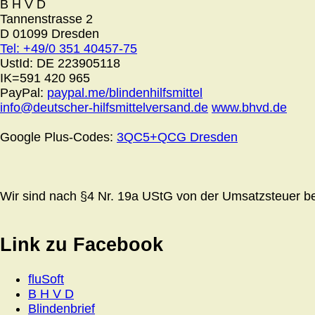
B H V D
Tannenstrasse 2
D 01099 Dresden
Tel: +49/0 351 40457-75
UstId:
DE 223905118
IK=591 420 965
PayPal:
paypal.me/blindenhilfsmittel
info@deutscher-hilfsmittelversand.de
www.bhvd.de
Google Plus-Codes:
3QC5+QCG Dresden
Wir sind nach §4 Nr. 19a UStG von der Umsatzsteuer bef
Link zu Facebook
fluSoft
B H V D
Blindenbrief