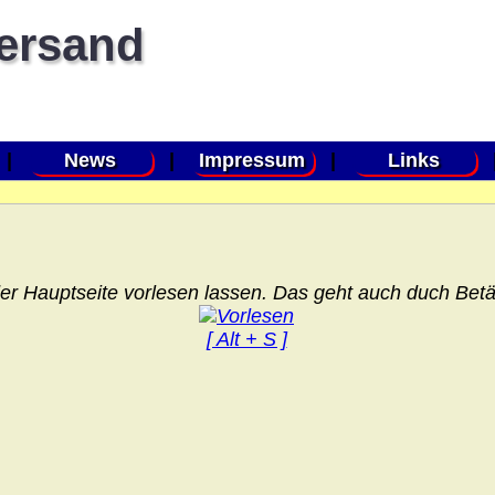
versand
|
News
|
Impressum
|
Links
er Hauptseite vorlesen lassen. Das geht auch duch Betät
[ Alt + S ]