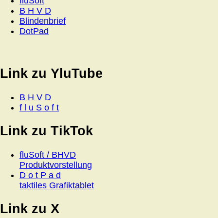
fluSoft
B H V D
Blindenbrief
DotPad
Link zu YluTube
B H V D
f l u S o f t
Link zu TikTok
fluSoft / BHVD
Produktvorstellung
D o t P a d
taktiles Grafiktablet
Link zu X