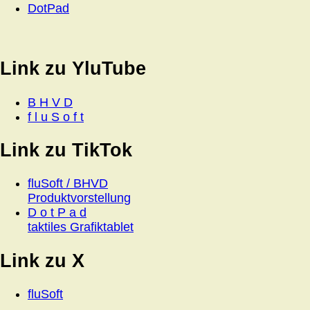
DotPad
Link zu YluTube
B H V D
f l u S o f t
Link zu TikTok
fluSoft / BHVD
Produktvorstellung
D o t P a d
taktiles Grafiktablet
Link zu X
fluSoft