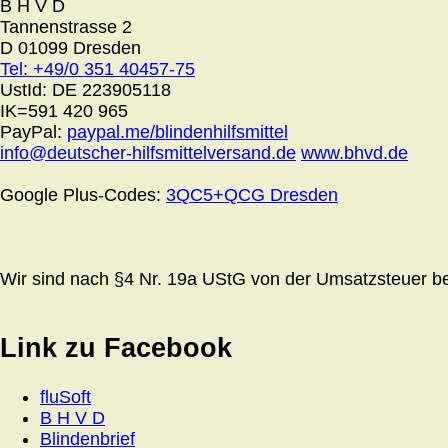
B H V D
Tannenstrasse 2
D 01099 Dresden
Tel: +49/0 351 40457-75
UstId:
DE 223905118
IK=591 420 965
PayPal:
paypal.me/blindenhilfsmittel
info@deutscher-hilfsmittelversand.de
www.bhvd.de
Google Plus-Codes:
3QC5+QCG Dresden
Wir sind nach §4 Nr. 19a UStG von der Umsatzsteuer bef
Link zu Facebook
fluSoft
B H V D
Blindenbrief