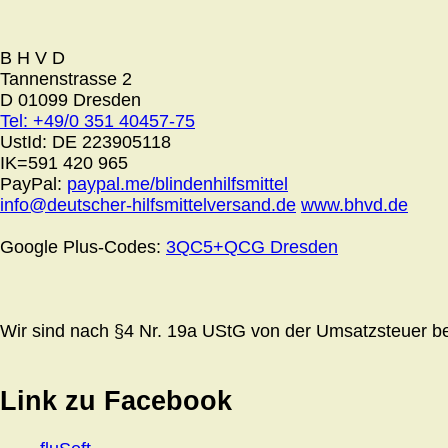
B H V D
Tannenstrasse 2
D 01099 Dresden
Tel: +49/0 351 40457-75
UstId:
DE 223905118
IK=591 420 965
PayPal:
paypal.me/blindenhilfsmittel
info@deutscher-hilfsmittelversand.de
www.bhvd.de
Google Plus-Codes:
3QC5+QCG Dresden
Wir sind nach §4 Nr. 19a UStG von der Umsatzsteuer bef
Link zu Facebook