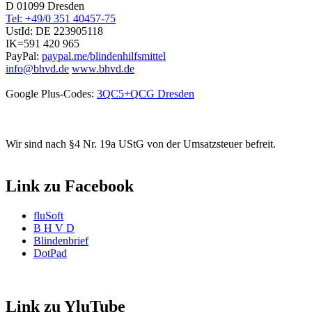
D 01099 Dresden
Tel: +49/0 351 40457-75
UstId:
DE 223905118
IK=591 420 965
PayPal:
paypal.me/blindenhilfsmittel
info@bhvd.de
www.bhvd.de
Google Plus-Codes:
3QC5+QCG Dresden
Wir sind nach §4 Nr. 19a UStG von der Umsatzsteuer befreit.
Link zu Facebook
fluSoft
B H V D
Blindenbrief
DotPad
Link zu YluTube