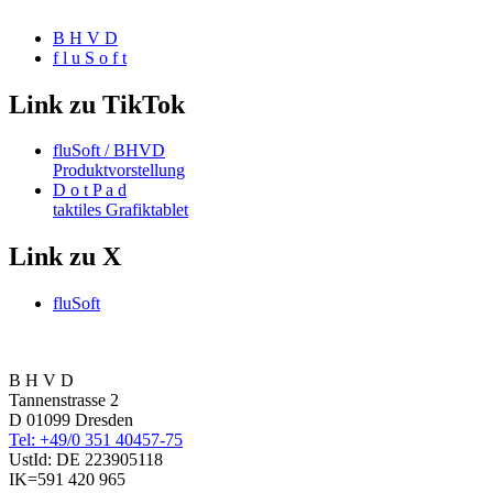
B H V D
f l u S o f t
Link zu TikTok
fluSoft / BHVD
Produktvorstellung
D o t P a d
taktiles Grafiktablet
Link zu X
fluSoft
B H V D
Tannenstrasse 2
D 01099 Dresden
Tel: +49/0 351 40457-75
UstId:
DE 223905118
IK=591 420 965