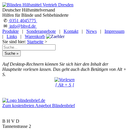
Deutscher Hilfsmittelversand
Hilfen für Blinde und Sehbehinderte
✆
0351 4045775
✉
info@bhvd.de
Produkte
|
Sonderangebote
|
Kontakt
|
News
|
Impressum
|
Links
|
Warenkorb
Sie sind hier:
Startseite
>
Auf Desktop-Rechnern können Sie sich hier den Inhalt der
Hauptseite vorlesen lassen. Das geht auch duch Betätigen von Alt +
S.
[ Alt + S ]
Zum kostenfreien Angebot Blindenbrief
B H V D
Tannenstrasse 2