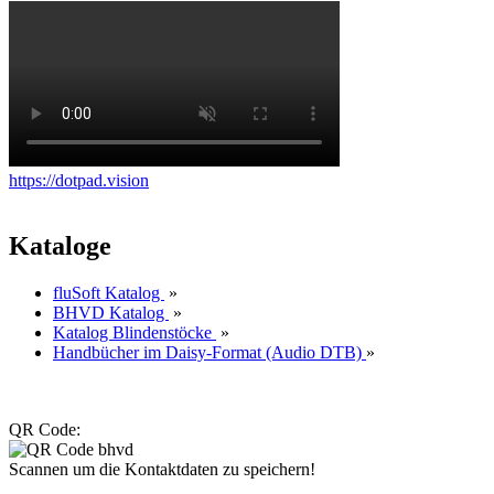
https://dotpad.vision
Kataloge
fluSoft Katalog
»
BHVD Katalog
»
Katalog Blindenstöcke
»
Handbücher im Daisy-Format (Audio DTB)
»
QR Code:
Scannen um die Kontaktdaten zu speichern!