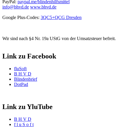
PayPal:
paypal.me/blindenhilfsmittel
info@bhvd.de
www.bhvd.de
Google Plus-Codes:
3QC5+QCG Dresden
Wir sind nach §4 Nr. 19a UStG von der Umsatzsteuer befreit.
Link zu Facebook
fluSoft
B H V D
Blindenbrief
DotPad
Link zu YluTube
B H V D
f l u S o f t