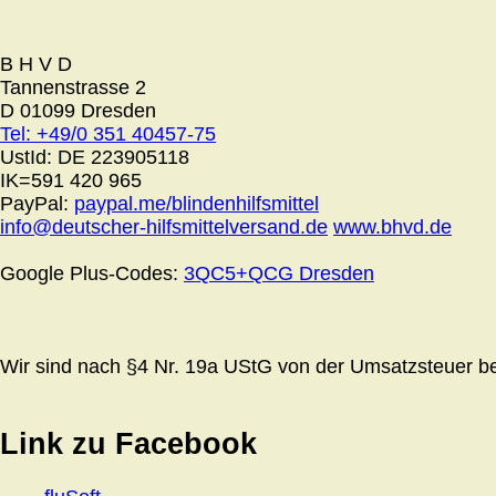
B H V D
Tannenstrasse 2
D 01099 Dresden
Tel: +49/0 351 40457-75
UstId:
DE 223905118
IK=591 420 965
PayPal:
paypal.me/blindenhilfsmittel
info@deutscher-hilfsmittelversand.de
www.bhvd.de
Google Plus-Codes:
3QC5+QCG Dresden
Wir sind nach §4 Nr. 19a UStG von der Umsatzsteuer bef
Link zu Facebook