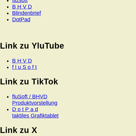
fluSoft
B H V D
Blindenbrief
DotPad
Link zu YluTube
B H V D
f l u S o f t
Link zu TikTok
fluSoft / BHVD
Produktvorstellung
D o t P a d
taktiles Grafiktablet
Link zu X