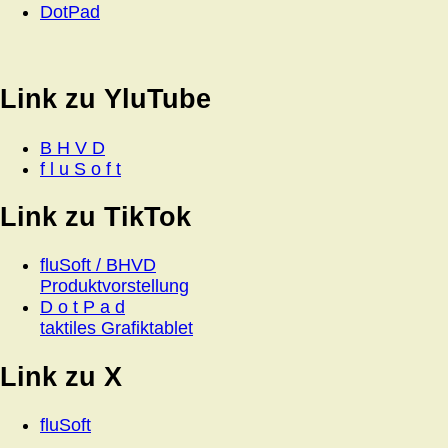
DotPad
Link zu YluTube
B H V D
f l u S o f t
Link zu TikTok
fluSoft / BHVD
Produktvorstellung
D o t P a d
taktiles Grafiktablet
Link zu X
fluSoft