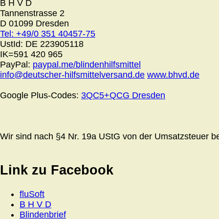
B H V D
Tannenstrasse 2
D 01099 Dresden
Tel: +49/0 351 40457-75
UstId:
DE 223905118
IK=591 420 965
PayPal:
paypal.me/blindenhilfsmittel
info@deutscher-hilfsmittelversand.de
www.bhvd.de
Google Plus-Codes:
3QC5+QCG Dresden
Wir sind nach §4 Nr. 19a UStG von der Umsatzsteuer bef
Link zu Facebook
fluSoft
B H V D
Blindenbrief