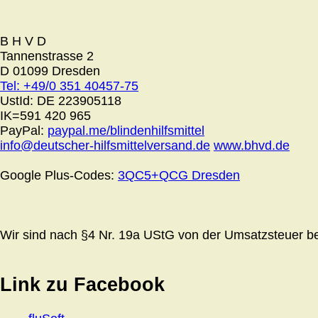
B H V D
Tannenstrasse 2
D 01099 Dresden
Tel: +49/0 351 40457-75
UstId:
DE 223905118
IK=591 420 965
PayPal:
paypal.me/blindenhilfsmittel
info@deutscher-hilfsmittelversand.de
www.bhvd.de
Google Plus-Codes:
3QC5+QCG Dresden
Wir sind nach §4 Nr. 19a UStG von der Umsatzsteuer bef
Link zu Facebook