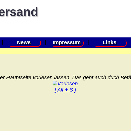
versand
|
News
|
Impressum
|
Links
er Hauptseite vorlesen lassen. Das geht auch duch Betät
[ Alt + S ]