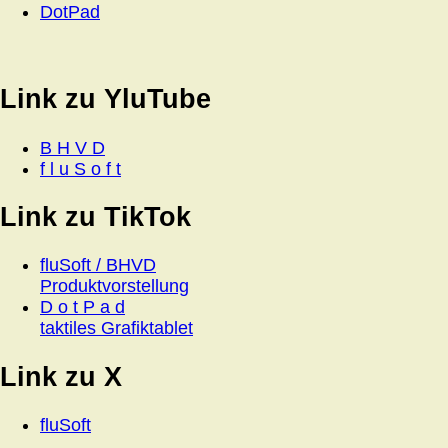
DotPad
Link zu YluTube
B H V D
f l u S o f t
Link zu TikTok
fluSoft / BHVD
Produktvorstellung
D o t P a d
taktiles Grafiktablet
Link zu X
fluSoft