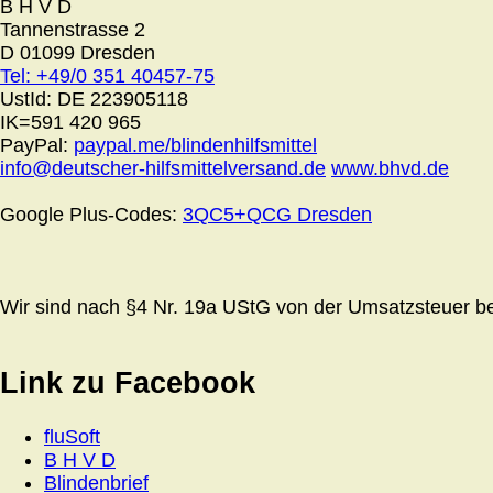
B H V D
Tannenstrasse 2
D 01099 Dresden
Tel: +49/0 351 40457-75
UstId:
DE 223905118
IK=591 420 965
PayPal:
paypal.me/blindenhilfsmittel
info@deutscher-hilfsmittelversand.de
www.bhvd.de
Google Plus-Codes:
3QC5+QCG Dresden
Wir sind nach §4 Nr. 19a UStG von der Umsatzsteuer bef
Link zu Facebook
fluSoft
B H V D
Blindenbrief