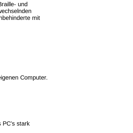
aille- und
 wechselnden
ehbehinderte mit
eigenen Computer.
 PC's stark