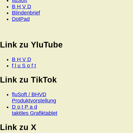
fluSoft
B H V D
Blindenbrief
DotPad
Link zu YluTube
B H V D
f l u S o f t
Link zu TikTok
fluSoft / BHVD
Produktvorstellung
D o t P a d
taktiles Grafiktablet
Link zu X