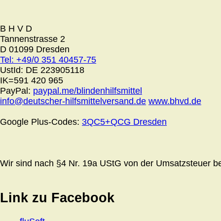
B H V D
Tannenstrasse 2
D 01099 Dresden
Tel: +49/0 351 40457-75
UstId:
DE 223905118
IK=591 420 965
PayPal:
paypal.me/blindenhilfsmittel
info@deutscher-hilfsmittelversand.de
www.bhvd.de
Google Plus-Codes:
3QC5+QCG Dresden
Wir sind nach §4 Nr. 19a UStG von der Umsatzsteuer bef
Link zu Facebook