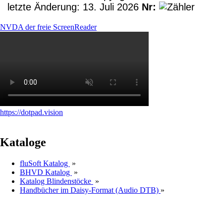
letzte Änderung: 13. Juli 2026
Nr:
NVDA der freie ScreenReader
https://dotpad.vision
Kataloge
fluSoft Katalog
»
BHVD Katalog
»
Katalog Blindenstöcke
»
Handbücher im Daisy-Format (Audio DTB)
»