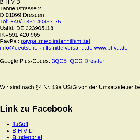
B H V D
Tannenstrasse 2
D 01099 Dresden
Tel: +49/0 351 40457-75
UstId:
DE 223905118
IK=591 420 965
PayPal:
paypal.me/blindenhilfsmittel
info@deutscher-hilfsmittelversand.de
www.bhvd.de
Google Plus-Codes:
3QC5+QCG Dresden
Wir sind nach §4 Nr. 19a UStG von der Umsatzsteuer bef
Link zu Facebook
fluSoft
B H V D
Blindenbrief