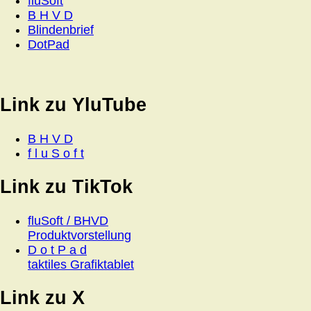
fluSoft
B H V D
Blindenbrief
DotPad
Link zu YluTube
B H V D
f l u S o f t
Link zu TikTok
fluSoft / BHVD
Produktvorstellung
D o t P a d
taktiles Grafiktablet
Link zu X