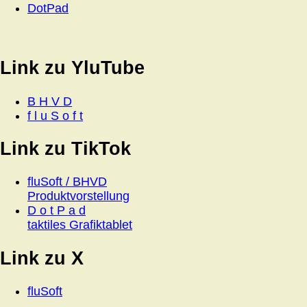
DotPad
Link zu YluTube
B H V D
f l u S o f t
Link zu TikTok
fluSoft / BHVD
Produktvorstellung
D o t P a d
taktiles Grafiktablet
Link zu X
fluSoft