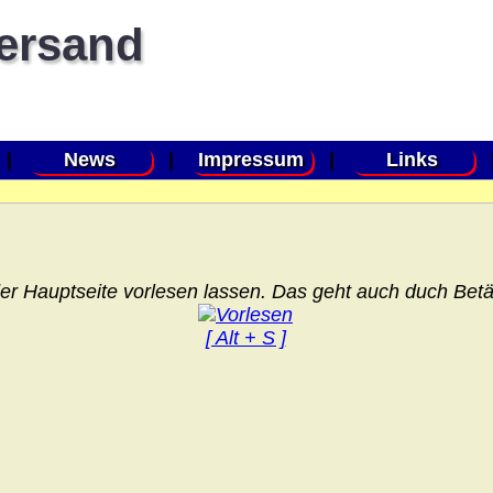
versand
|
News
|
Impressum
|
Links
er Hauptseite vorlesen lassen. Das geht auch duch Betät
[ Alt + S ]