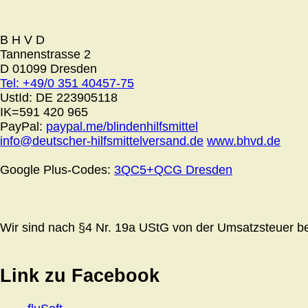
B H V D
Tannenstrasse 2
D 01099 Dresden
Tel: +49/0 351 40457-75
UstId:
DE 223905118
IK=591 420 965
PayPal:
paypal.me/blindenhilfsmittel
info@deutscher-hilfsmittelversand.de
www.bhvd.de
Google Plus-Codes:
3QC5+QCG Dresden
Wir sind nach §4 Nr. 19a UStG von der Umsatzsteuer bef
Link zu Facebook