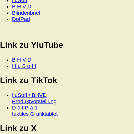
fluSoft
B H V D
Blindenbrief
DotPad
Link zu YluTube
B H V D
f l u S o f t
Link zu TikTok
fluSoft / BHVD
Produktvorstellung
D o t P a d
taktiles Grafiktablet
Link zu X