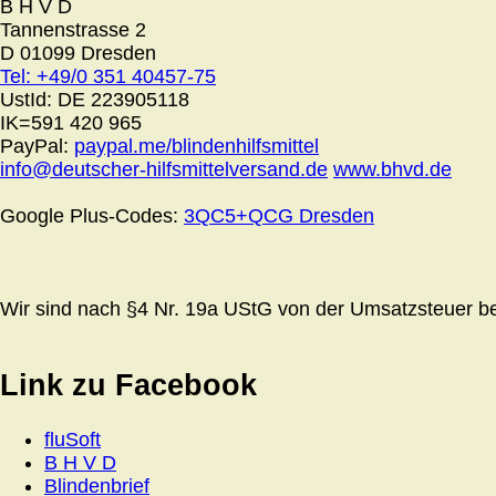
B H V D
Tannenstrasse 2
D 01099 Dresden
Tel: +49/0 351 40457-75
UstId:
DE 223905118
IK=591 420 965
PayPal:
paypal.me/blindenhilfsmittel
info@deutscher-hilfsmittelversand.de
www.bhvd.de
Google Plus-Codes:
3QC5+QCG Dresden
Wir sind nach §4 Nr. 19a UStG von der Umsatzsteuer bef
Link zu Facebook
fluSoft
B H V D
Blindenbrief