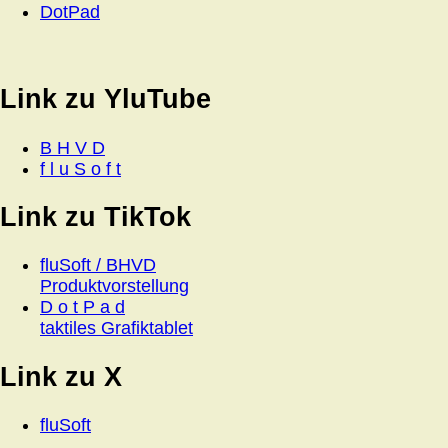
DotPad
Link zu YluTube
B H V D
f l u S o f t
Link zu TikTok
fluSoft / BHVD
Produktvorstellung
D o t P a d
taktiles Grafiktablet
Link zu X
fluSoft