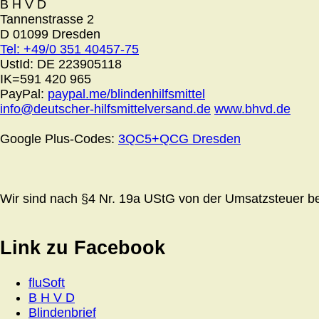
B H V D
Tannenstrasse 2
D 01099 Dresden
Tel: +49/0 351 40457-75
UstId:
DE 223905118
IK=591 420 965
PayPal:
paypal.me/blindenhilfsmittel
info@deutscher-hilfsmittelversand.de
www.bhvd.de
Google Plus-Codes:
3QC5+QCG Dresden
Wir sind nach §4 Nr. 19a UStG von der Umsatzsteuer bef
Link zu Facebook
fluSoft
B H V D
Blindenbrief