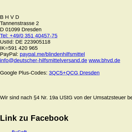
B H V D
Tannenstrasse 2
D 01099 Dresden
Tel: +49/0 351 40457-75
UstId:
DE 223905118
IK=591 420 965
PayPal:
paypal.me/blindenhilfsmittel
info@deutscher-hilfsmittelversand.de
www.bhvd.de
Google Plus-Codes:
3QC5+QCG Dresden
Wir sind nach §4 Nr. 19a UStG von der Umsatzsteuer bef
Link zu Facebook