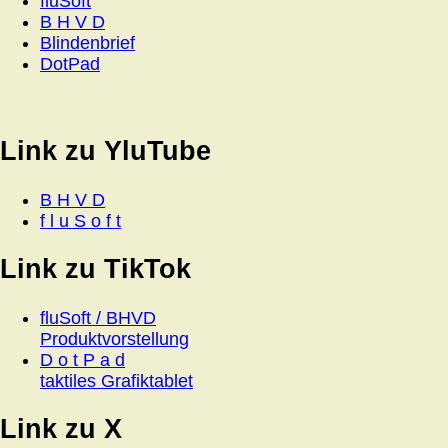
fluSoft
B H V D
Blindenbrief
DotPad
Link zu YluTube
B H V D
f l u S o f t
Link zu TikTok
fluSoft / BHVD
Produktvorstellung
D o t P a d
taktiles Grafiktablet
Link zu X