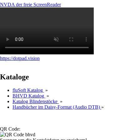
NVDA der freie ScreenReader
https://dotpad.vision
Kataloge
fluSoft Katalog
»
BHVD Katalog
»
Katalog Blindenstöcke
»
Handbücher im Daisy-Format (Audio DTB)
»
QR Code: