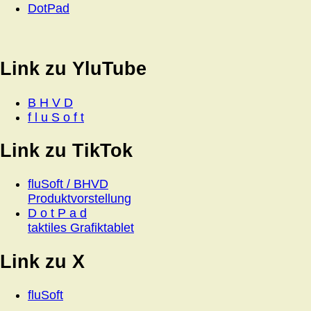
DotPad
Link zu YluTube
B H V D
f l u S o f t
Link zu TikTok
fluSoft / BHVD
Produktvorstellung
D o t P a d
taktiles Grafiktablet
Link zu X
fluSoft