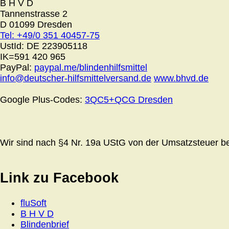
B H V D
Tannenstrasse 2
D 01099 Dresden
Tel: +49/0 351 40457-75
UstId:
DE 223905118
IK=591 420 965
PayPal:
paypal.me/blindenhilfsmittel
info@deutscher-hilfsmittelversand.de
www.bhvd.de
Google Plus-Codes:
3QC5+QCG Dresden
Wir sind nach §4 Nr. 19a UStG von der Umsatzsteuer bef
Link zu Facebook
fluSoft
B H V D
Blindenbrief