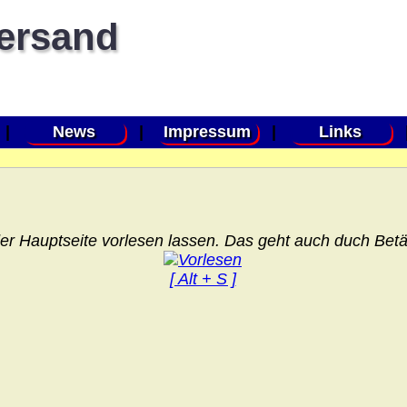
versand
|
News
|
Impressum
|
Links
er Hauptseite vorlesen lassen. Das geht auch duch Betät
[ Alt + S ]