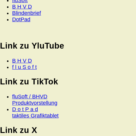
fluSoft
B H V D
Blindenbrief
DotPad
Link zu YluTube
B H V D
f l u S o f t
Link zu TikTok
fluSoft / BHVD
Produktvorstellung
D o t P a d
taktiles Grafiktablet
Link zu X