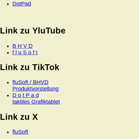
DotPad
Link zu YluTube
B H V D
f l u S o f t
Link zu TikTok
fluSoft / BHVD
Produktvorstellung
D o t P a d
taktiles Grafiktablet
Link zu X
fluSoft