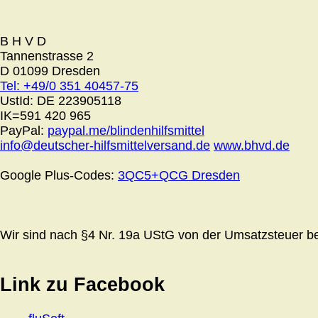
B H V D
Tannenstrasse 2
D 01099 Dresden
Tel: +49/0 351 40457-75
UstId:
DE 223905118
IK=591 420 965
PayPal:
paypal.me/blindenhilfsmittel
info@deutscher-hilfsmittelversand.de
www.bhvd.de
Google Plus-Codes:
3QC5+QCG Dresden
Wir sind nach §4 Nr. 19a UStG von der Umsatzsteuer bef
Link zu Facebook