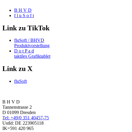
B H V D
f l u S o f t
Link zu TikTok
fluSoft / BHVD
Produktvorstellung
D o t P a d
taktiles Grafiktablet
Link zu X
fluSoft
B H V D
Tannenstrasse 2
D 01099 Dresden
Tel: +49/0 351 40457-75
UstId:
DE 223905118
IK=591 420 965