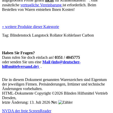
angegebenen Preise gelten
nicht
für Krankenkassen!
: eine
zusätzliche
vertragliche Vereinbarung
ist erforderlich. Beim
Bestellen von Waren entstehen Ihnen Kosten!
»
weitere Produkte dieser Kategorie
Tag:
Blindenstock
Langstock
Rollator
Kohlefaser
Carbon
Haben Sie Fragen?
Dann rufen Sie doch einfach an!
0351 / 4045775
oder senden Sie uns eine
Mail (info@deutscher-
hilfsmittelversand.de)
.
Die in diesem Dokument genannten Warenzeichen sind Eigentum
der jeweiligen Firmen. Preisänderungen, Irrtümer und technische
Änderungen vorbehalten.
HTML-Dokumente Copyright ©2026 Blinden Hilfsmittel Vertrieb
Dresden,
letzte Änderung: 13. Juli 2026
Nr:
NVDA der freie ScreenReader