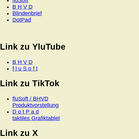
fluSoft
B H V D
Blindenbrief
DotPad
Link zu YluTube
B H V D
f l u S o f t
Link zu TikTok
fluSoft / BHVD
Produktvorstellung
D o t P a d
taktiles Grafiktablet
Link zu X