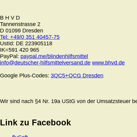
B H V D
Tannenstrasse 2
D 01099 Dresden
Tel: +49/0 351 40457-75
UstId:
DE 223905118
IK=591 420 965
PayPal:
paypal.me/blindenhilfsmittel
info@deutscher-hilfsmittelversand.de
www.bhvd.de
Google Plus-Codes:
3QC5+QCG Dresden
Wir sind nach §4 Nr. 19a UStG von der Umsatzsteuer bef
Link zu Facebook