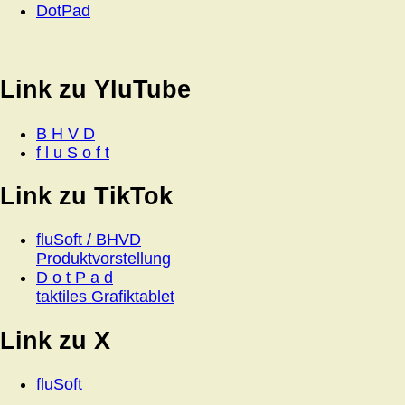
DotPad
Link zu YluTube
B H V D
f l u S o f t
Link zu TikTok
fluSoft / BHVD
Produktvorstellung
D o t P a d
taktiles Grafiktablet
Link zu X
fluSoft