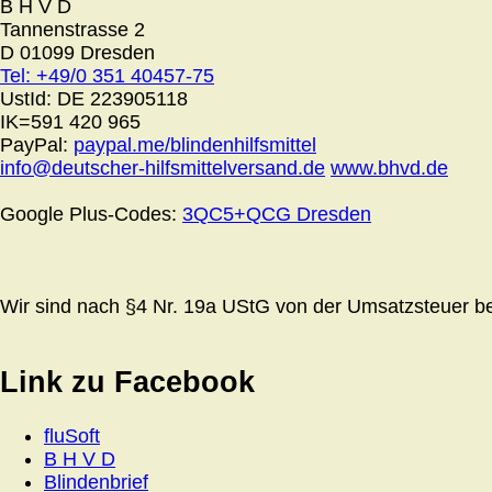
B H V D
Tannenstrasse 2
D 01099 Dresden
Tel: +49/0 351 40457-75
UstId:
DE 223905118
IK=591 420 965
PayPal:
paypal.me/blindenhilfsmittel
info@deutscher-hilfsmittelversand.de
www.bhvd.de
Google Plus-Codes:
3QC5+QCG Dresden
Wir sind nach §4 Nr. 19a UStG von der Umsatzsteuer bef
Link zu Facebook
fluSoft
B H V D
Blindenbrief