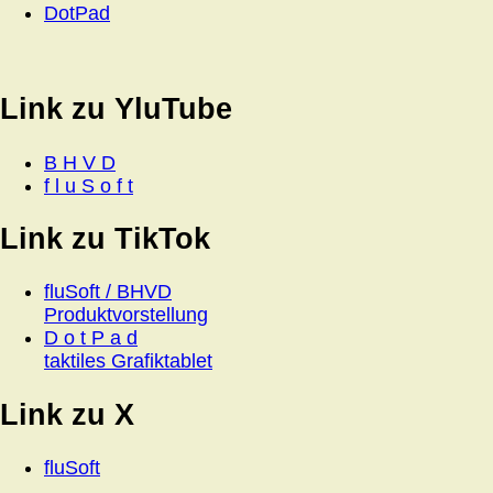
DotPad
Link zu YluTube
B H V D
f l u S o f t
Link zu TikTok
fluSoft / BHVD
Produktvorstellung
D o t P a d
taktiles Grafiktablet
Link zu X
fluSoft