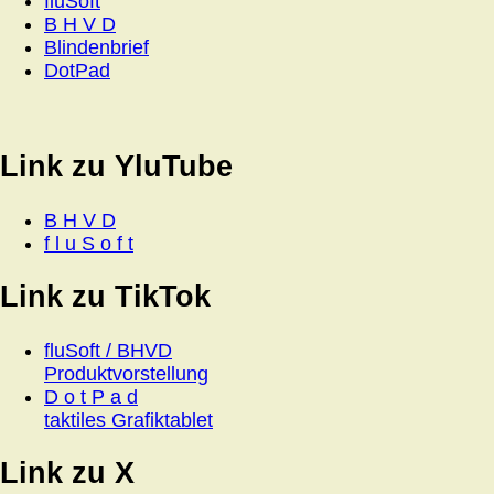
fluSoft
B H V D
Blindenbrief
DotPad
Link zu YluTube
B H V D
f l u S o f t
Link zu TikTok
fluSoft / BHVD
Produktvorstellung
D o t P a d
taktiles Grafiktablet
Link zu X