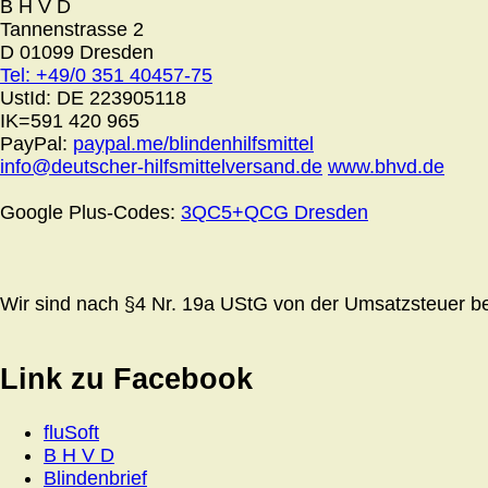
B H V D
Tannenstrasse 2
D 01099 Dresden
Tel: +49/0 351 40457-75
UstId:
DE 223905118
IK=591 420 965
PayPal:
paypal.me/blindenhilfsmittel
info@deutscher-hilfsmittelversand.de
www.bhvd.de
Google Plus-Codes:
3QC5+QCG Dresden
Wir sind nach §4 Nr. 19a UStG von der Umsatzsteuer bef
Link zu Facebook
fluSoft
B H V D
Blindenbrief