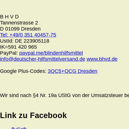
B H V D
Tannenstrasse 2
D 01099 Dresden
Tel: +49/0 351 40457-75
UstId:
DE 223905118
IK=591 420 965
PayPal:
paypal.me/blindenhilfsmittel
info@deutscher-hilfsmittelversand.de
www.bhvd.de
Google Plus-Codes:
3QC5+QCG Dresden
Wir sind nach §4 Nr. 19a UStG von der Umsatzsteuer bef
Link zu Facebook